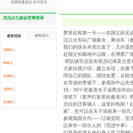
品牌质量保证 支付安全
关注j9九游会官网登录
第
1
天
梦里征程第一天——在国父的见
销售排行
最新线路
汉口火车站广场集合，乘动车（参考
我们的快乐本营出发了，几许遐想
1999
元
赴国父长眠地中山陵，在博爱广场
·带队辅导员宣布营员纪律及注意事
998
元
大家自我介绍，建立友谊，在接
理自己的团队，团结友爱，从陌
2199
元
在导游的带领下，参观孙中山先
1680
元
16：00十里秦淮夫子庙商业街
清笔下《浆声灯影里的秦淮河》
2799
元
北往的迁客骚人，这里好热闹！
家”，也可以在夫子庙前来一段孔
参观我国古代——江南贡院，至
以来学一回古人的《范进中举》
们是否也该从他们身上学习那种“