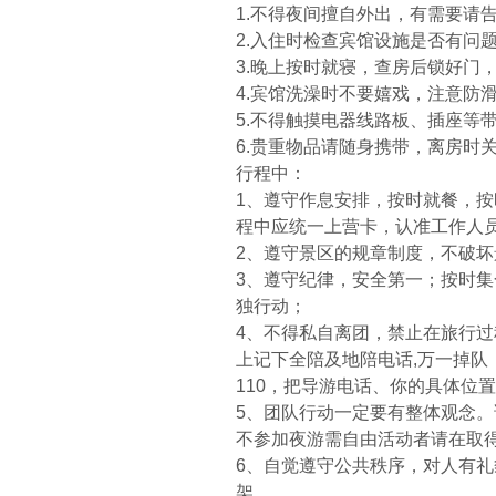
1.不得夜间擅自外出，有需要请
2.入住时检查宾馆设施是否有问
3.晚上按时就寝，查房后锁好门
4.宾馆洗澡时不要嬉戏，注意防
5.不得触摸电器线路板、插座等
6.贵重物品请随身携带，离房时
行程中：
1、遵守作息安排，按时就餐，
程中应统一上营卡，认准工作人
2、遵守景区的规章制度，不破
3、遵守纪律，安全第一；按时
独行动；
4、不得私自离团，禁止在旅行
上记下全陪及地陪电话,万一掉
110，把导游电话、你的具体位
5、团队行动一定要有整体观念。
不参加夜游需自由活动者请在取得
6、自觉遵守公共秩序，对人有
架。