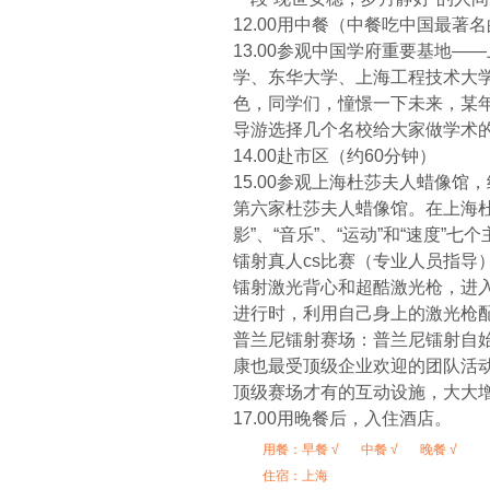
12.00用中餐（中餐吃中国最
13.00参观中国学府重要基地
学、东华大学、上海工程技术大
色，同学们，憧憬一下未来，某
导游选择几个名校给大家做学术的
14.00赴市区（约60分钟）
15.00参观上海杜莎夫人蜡像
第六家杜莎夫人蜡像馆。在上海杜莎
影”、“音乐”、“运动”和“速度”
镭射真人cs比赛（专业人员指
镭射激光背心和超酷激光枪，进
进行时，利用自己身上的激光枪
普兰尼镭射赛场：普兰尼镭射自始
康也最受顶级企业欢迎的团队活
顶级赛场才有的互动设施，大大
17.00用晚餐后，入住酒店。
用餐：
早餐 √
中餐 √
晚餐 √
住宿：上海