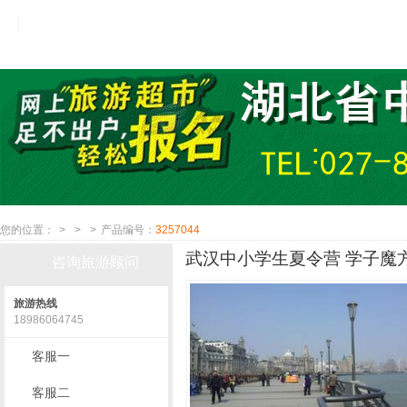
您的位置：
>
>
>
产品编号：
3257044
武汉中小学生夏令营 学子魔方
咨询旅游顾问
旅游热线
18986064745
客服一
客服二