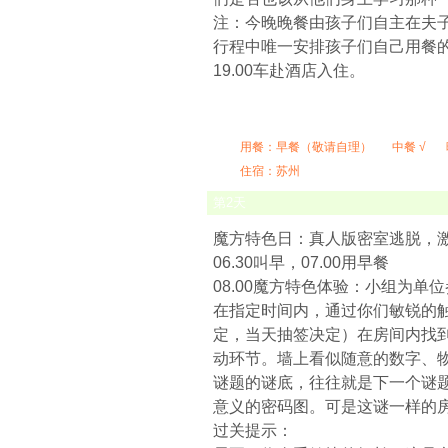
注：今晚晚餐由孩子们自主在夫
行程中唯一安排孩子们自己用餐
19.00车赴酒店入住。
用餐：
早餐（敬请自理）
中餐 √
住宿：苏州
第
2
天
魔方特色日：真人版密室逃脱，
06.30叫早，07.00用早餐
08.00魔方特色体验：小组为单
在指定时间内，通过你们敏锐的
定，当天抽签决定）在房间内找
动环节。墙上看似随意的数字、
谜题的谜底，往往就是下一个谜
意义的密码图。可是这谜一样的
过关提示：