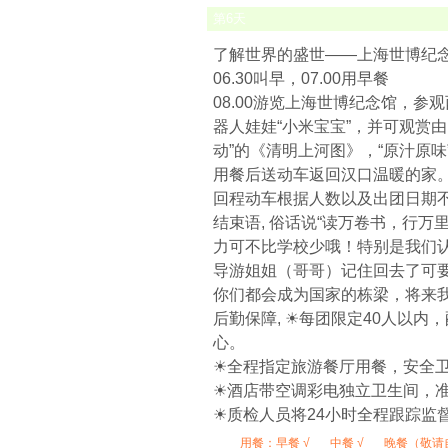
第
6
天
了解世界的盛世——上海世博纪
06.30叫早，07.00用早餐
08.00游览上海世博纪念馆，参
器人娃娃“小米宝宝”，并可观赏由
动”的《清明上河图》，“原汁原
用餐后送动车返回汉口温暖的家
回程动车根据人数以及出团日期
结束语, 俗话说“读万卷书，行
力可不比学校少哦！特别是我们
导游姐姐（哥哥）记住回去了可
你们都会成为国家的栋梁，将来
后勤保障, ☀每团限定40人以
心。
☀全程指定旅游餐厅用餐，安全
☀酒店带空调彩电独立卫生间，
☀质检人员将24小时全程跟踪监
用餐：
早餐 √
中餐 √
晚餐（敬请