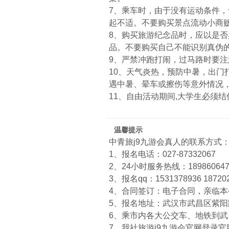
7、乘车时，由于没有运动条件
起不适。不要购买景点流动小商
8、购买旅游纪念品时，应以是
品。不要购买自己不能识别真伪
9、严禁冲跑打闹，过马路时要注
10、天气炎热，预防中暑，出
遇中暑、晕车或擦伤等意外情况
11、自由活动期间,大学生必须
温馨提示
中青旅j9九游会真人的联系方式
1、报名电话：027-87332067
2、24小时服务热线：1898606474
3、报名qq：1531378936 18720
4、合同签订：电子合同，亲临
5、报名地址：武汉市武昌区紫阳路
6、乘市内各大公交车、地铁到
7、我社旅游j9九游会官网登录官网：htt