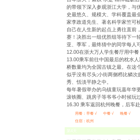
的带领下深入参观浙江大学，与
史最悠久、规模大、学科覆盖最
家李政道先生、著名科学家竺可桢
自己在人生新的起点上勇往直前，
赛！决胜出一组优胜组等待下一轮
亚、季军，最终猜中的同学每人
12.00在浙大万人学生餐厅用中
13.00乘车前往中国最后的枕
桥数量均为全国古镇之最。在这
似乎没有尽头;小街两侧栉比鳞
秀、恬淡平静之中。
每年暑假举办的乌镇童玩嘉年华
滚铁圈、跳房子等爷爷小时候玩
16.30 乘车返回杭州晚餐，后车
用餐：
早餐 √
中餐 √
晚餐 √
住宿：杭州
第
4
天