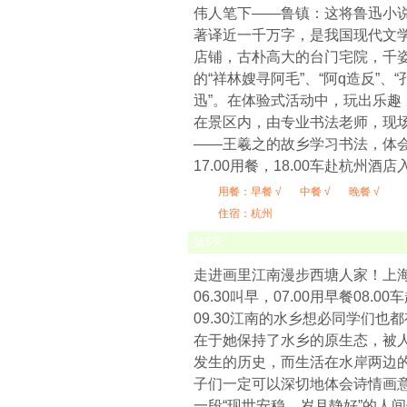
伟人笔下——鲁镇：这将鲁迅小
著译近一千万字，是我国现代文
店铺，古朴高大的台门宅院，千
的“祥林嫂寻阿毛”、“阿q造反”
迅”。在体验式活动中，玩出乐趣
在景区内，由专业书法老师，现
——王羲之的故乡学习书法，体
17.00用餐，18.00车赴杭州酒
用餐：
早餐 √
中餐 √
晚餐 √
住宿：杭州
第
5
天
走进画里江南漫步西塘人家！上海
06.30叫早，07.00用早餐08.
09.30江南的水乡想必同学们
在于她保持了水乡的原生态，被
发生的历史，而生活在水岸两边
子们一定可以深切地体会诗情画
一段“现世安稳，岁月静好”的人