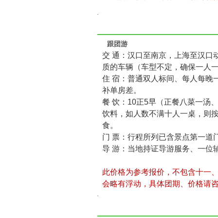
跟团游
交 通：汉口至南京，上海至汉口
质的车辆（车型不定，确保一人
住 宿：普通双人标间、每人每晚
补单房差。
餐 饮：10正5早（正餐八菜一汤
饮料，如人数不满十人一桌，则
食。
门 票：行程所列已含景点第一道
导 游：当地持证导游服务、一位
此价格为参考报价，不包含十一
会略有浮动，具体团期、价格请