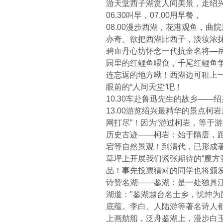
游天堂西子湖赏人间美景，走绍
06.30叫早，07.00用早餐，
08.00漫步西湖，花港观鱼，
亦奇。欲把西湖比西子，淡妆浓抹
碧血丹心坊怀念一代抗金名将—岳
园里的红鲤鱼喂食，千尾红鲤鱼
连忘返的地方呦！西湖边可租上
眼前的“人间天堂”吧！
10.30车赴鲁迅先生的故乡——绍
13.00游览绍兴最精华的景点
网打尽”！因为“游过柯岩，等于
历史古迹——柯岩：始于隋唐，距
宕等自然景观！到清代，已形成著
草坪上开展我们紧张期待的“魔方
品！事先投票猜对的同学也将颁
诗赞名湖——鉴湖：是一处独具江
湖道："鉴湖越台名士乡，忧忡为
底蕴。李白、人陆游等著名诗人
上画舫船，泛舟鉴湖上，漫步白