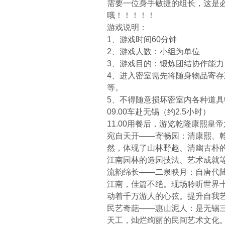
需要一位身手敏捷的组长，这是
哦！！！！！
游戏说明：
1、游戏时间60分钟
2、游戏人数：小组为单位
3、游戏目的：锻炼团结协作能
4、进入密室需先将随身物品寄存
等。
5、不得随意损坏密室内各种道
09.00车赴无锡（约2.5小时）
11.00用餐后，游览乾隆康熙皇
宛自天开——寄畅园：清康熙、
然，体现了山林野趣、清幽古朴的
江南园林的造园技法、艺术成就
流韵绵长——二泉映月：自唐代
江南，佳篇不绝。现场聆听世界
动着千万游人的心弦。提升自我
民艺奇葩——惠山泥人：是无锡
天工，灿烂绚丽的民间艺术文化