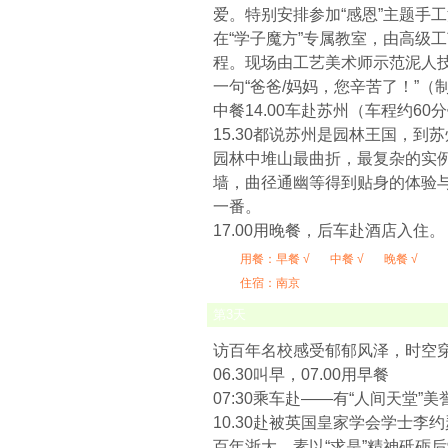
爱。特别安排参加“感恩”主题手
在“学子魔方”专属教室，由高级
程。现场由工艺美术师示范泥人
一句“爸爸/妈妈，您辛苦了！”（
中餐14.00车赴苏州（车程约60
15.30都说苏州是园林王国，
园林中堆山最曲折，最复杂的实
墙，曲径通幽等得到贴身的体验与
一番。
17.00用晚餐，后车赴酒店入住。
用餐：
早餐 √
中餐 √
晚餐 √
住宿：南京
第
3
天
访百年名校感受郁郁风泽，时空
06.30叫早，07.00用早餐
07:30乘车赴——有“人间天堂”
10.30赴被英国皇家学会学士李
百年浙大，素以“求是”精神砥砺