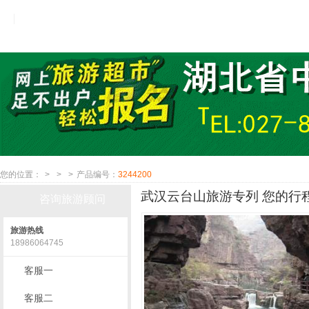
您的位置：
>
>
>
产品编号：
3244200
武汉云台山旅游专列 您的行程
咨询旅游顾问
旅游热线
18986064745
客服一
客服二