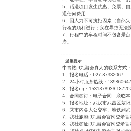
5、赠送项目发生优惠、免票、
退任何费用；
6、因人力不可抗拒因素（自然
行程的顺利进行；实在导致无法
7、行程中的车程时间不包含景
序。
温馨提示
中青旅j9九游会真人的联系方式
1、报名电话：027-87332067
2、24小时服务热线：1898606474
3、报名qq：1531378936 18720
4、合同签订：电子合同，亲临
5、报名地址：武汉市武昌区紫阳路
6、乘市内各大公交车、地铁到
7、我社旅游j9九游会官网登录官网：htt
8、我社签证j9九游会官网登录官网：htt
9、我社夕阳红j9九游会官网登录官网：ht