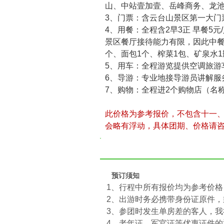
山、中站壹加壹、岳峰商务、龙
3、门票：含云台山景区第一大门
4、用餐：全程含2早3正 早餐5元
景区餐厅接待能力有限，因此中餐
个、面包1个、榨菜1包、矿泉水1
5、用车：全程游览提供空调旅游
6、导游：专业地接导游员讲解服
7、购物：全程进2个购物店（名
此价格为参考报价，不包含十一
会略有浮动，具体团期、价格请
预订须知
1、行程中所有报价均为参考价
2、出游时务必携带身份证原件
3、参团时发生单房差的客人，
4、老年证、军官证等优惠证件