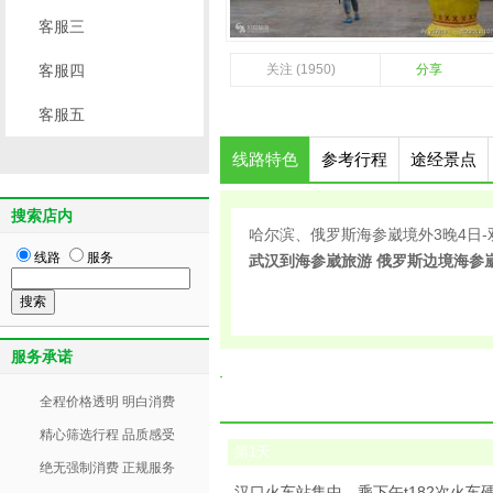
客服三
客服四
关注 (1950)
分享
客服五
线路特色
参考行程
途经景点
搜索店内
哈尔滨、俄罗斯海参崴境外3晚4日-
线路
服务
武汉到海参崴旅游 俄罗斯边境海参
服务承诺
全程价格透明 明白消费
精心筛选行程 品质感受
第
1
天
绝无强制消费 正规服务
汉口火车站集中，乘下午t182次火车