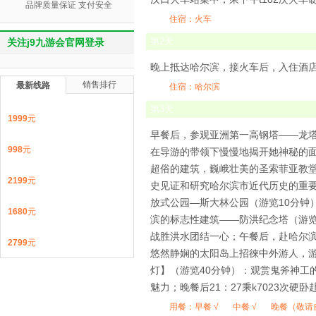
品牌质量保证 支付安全
住宿：火车
第
2
天
关注j9九游会官网登录
晚上抵达哈尔滨，接火车后，入住酒
销售排行
最新线路
住宿：哈尔滨
第
3
天
1999
元
早餐后，参观亚洲第一高钢塔——龙塔
998
元
在导游的带领下慢慢地揭开她神秘的面
超俗的建筑，巍峨壮美的圣索菲亚教
2199
元
史见证和研究哈尔滨市近代历史的重要
放式公园—斯大林公园（游览10分钟
1680
元
滨的标志性建筑——防洪纪念塔（游览
战胜洪水团结一心；午餐后，赴哈尔滨
2799
元
悠然静娴的太阳岛上招徠中外游人，
灯】（游览40分钟）：观赏鬼斧神工
魅力；晚餐后21：27乘k7023次硬
用餐：
早餐 √
中餐 √
晚餐（敬请