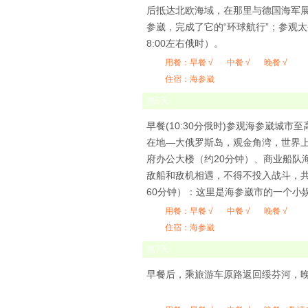
后抵达北欧海域，在那里与德国海军展
参崴，完成了它的“环球航行”；参观
8:00左右俄时）。
用餐：
早餐 √
中餐 √
晚餐 √
住宿：海参崴
第
6
天
早餐(10:30分俄时)参观海参崴城
在地—大俄罗斯岛，观金角湾，世界上
府办公大楼（约20分钟）、商业船队
敌船和敌机相遇，不得不投入战斗，
60分钟）：这里是海参崴市的一个小
用餐：
早餐 √
中餐 √
晚餐 √
住宿：海参崴
第
7
天
早餐后，乘旅游车原路返回绥芬河，晚餐