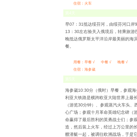
住宿：火车
第
4
天
早07：31抵达绥芬河，由绥芬河口岸
13：30左右验关入俄境后，转乘旅
晚抵达俄罗斯太平洋沿岸最美丽的海滨城
餐。
用餐：
早餐 √
中餐 √
晚餐 √
住宿：海参崴
第
5
天
海参崴10:30分（俄时）早餐，参
利亚大铁路是横跨欧亚大陆世界上最长
（游览30分钟）、参观蒸汽火车头、西
心广场；参观十月革命英雄纪念碑（游
命赢得了最后胜利的英勇战士们；参观
造，然后装上火车，经过上万公里的长
艘潜艇一起，被调往欧洲战场，于是它