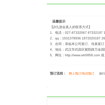
温馨提示
【j9九游会真人的联系方式】
1、电话：027-87332067 87332197
2、qq：1531378936 1872020187 2
3、合同：亲临本公司签订、传真签
4、地址：武汉市武昌区紫阳路万金国际
5、网址：http://www.wh5858.
预订流程：
网上预订/电话预订
旅