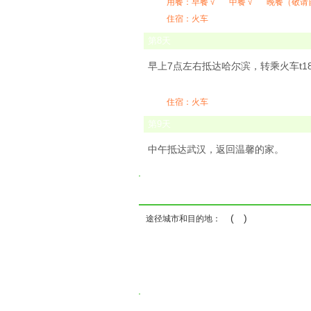
用餐：
早餐 √
中餐 √
晚餐（敬请
住宿：火车
第
8
天
早上7点左右抵达哈尔滨，转乘火车t1
住宿：火车
第
9
天
中午抵达武汉，返回温馨的家。
( )
途径城市和目的地：