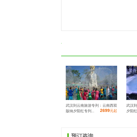
武汉到云南旅游专列：云南西双
武汉
2699
元起
版纳夕阳红专列...
夕阳红
预订咨询