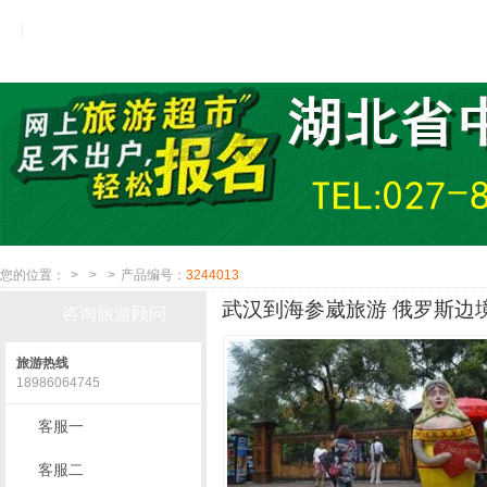
您的位置：
>
>
>
产品编号：
3244013
武汉到海参崴旅游 俄罗斯边境
咨询旅游顾问
旅游热线
18986064745
客服一
客服二