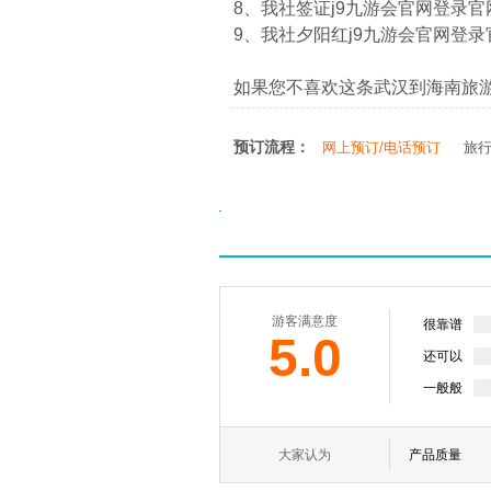
8、我社签证j9九游会官网登录官网：htt
9、我社夕阳红j9九游会官网登录官网：ht
如果您不喜欢这条武汉到海南旅
预订流程：
网上预订/电话预订
旅
游客满意度
很靠谱
5.0
还可以
一般般
大家认为
产品质量