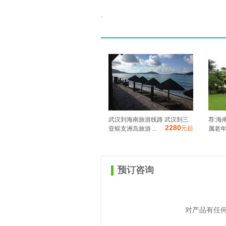
武汉到海南旅游线路 武汉到三
荐:海
2280
元起
亚蜈支洲岛旅游 ...
属老年人
预订咨询
对产品有任