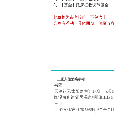
8、【基金】政府征收调节基金。
此价格为参考报价，不包含十一
会略有浮动，具体团期、价格请
三亚入住酒店参考
兴隆
天健花园/太阳岛/新惠康/汇丰/乐
隆温泉宾馆/正昊温泉/明阳山庄/金
三亚
汇源恒河/东升/富华/鹿山/金芒果印