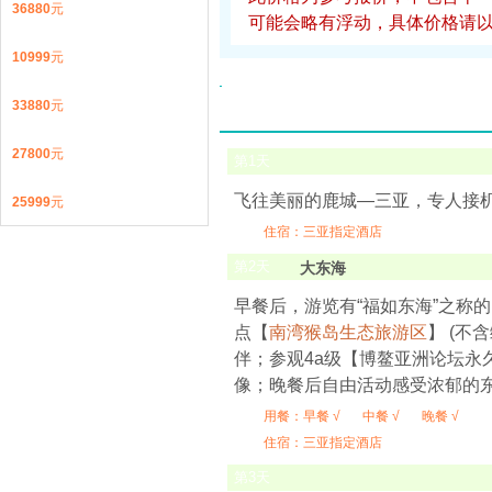
36880
元
可能会略有浮动，具体价格请
10999
元
33880
元
27800
元
第
1
天
飞往美丽的鹿城—三亚，专人接
25999
元
住宿：三亚指定酒店
第
2
天
大东海
早餐后，游览有“福如东海”之称
点【
南湾猴岛生态旅游区
】 (
伴；参观4a级【博鳌亚洲论坛
像；晚餐后自由活动感受浓郁的
用餐：
早餐 √
中餐 √
晚餐 √
住宿：三亚指定酒店
第
3
天