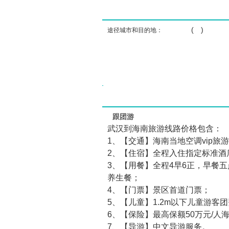
( )
途径城市和目的地：
跟团游
武汉到海南旅游线路价格包含：
1、【交通】海南当地空调vip旅
2、【住宿】全程入住指定标准酒
3、【用餐】全程4早6正，早餐五
养生餐；
4、【门票】景区首道门票；
5、【儿童】1.2m以下儿童游客
6、【保险】最高保额50万元/人
7、【导游】中文导游服务。