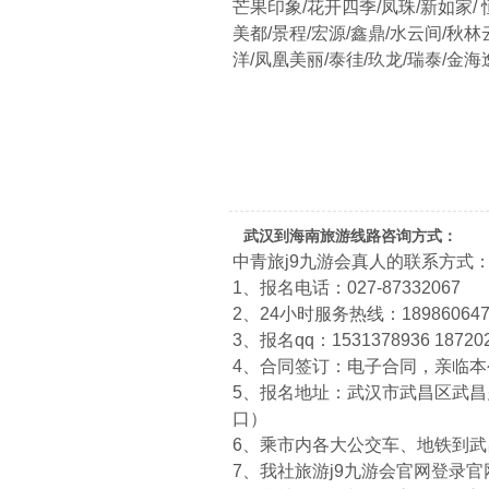
芒果印象/花开四季/凤珠/新如家/ 
美都/景程/宏源/鑫鼎/水云间/秋林
洋/凤凰美丽/泰徍/玖龙/瑞泰/金海
武汉到海南旅游线路咨询方式：
中青旅j9九游会真人的联系方式
1、报名电话：027-87332067
2、24小时服务热线：1898606474
3、报名qq：1531378936 18720
4、合同签订：电子合同，亲临
5、报名地址：武汉市武昌区武昌火
口）
6、乘市内各大公交车、地铁到
7、我社旅游j9九游会官网登录官网：htt