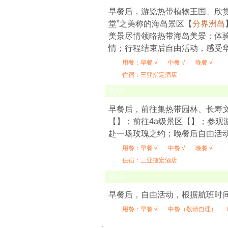
早餐后，游览热带植物王国、欣赏
堂”之美称的海岛景区【
分界洲岛
美景尽情领略热带海岛美景；体
情；行程结束后自由活动，感受
用餐：
早餐 √
中餐 √
晚餐 √
住宿：三亚指定酒店
第
4
天
早餐后，前往集热带园林、长寿文
【
】；前往4a级景区【
】；参观
赴一场玫瑰之约；晚餐后自由活
用餐：
早餐 √
中餐 √
晚餐 √
住宿：三亚指定酒店
第
5
天
早餐后，自由活动，根据航班时
用餐：
早餐 √
中餐（敬请自理）