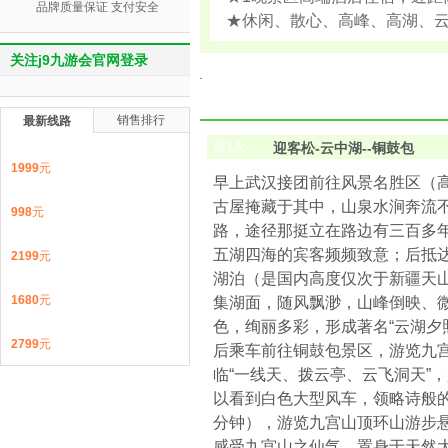
品牌质量保证 支付安全
★休闲、散心、高峰、高湖、
关注j9九游会官网登录
销售排行
最新线路
第
1
天
迎客松-云中湖--铜鼓包
1999
元
早上武汉接团前往风景名胜区（高
古屋掩藏于其中，山泉水涧奔流
998
元
路，途径那挺立在路边有三百多
五湖四海的宾客频频致意；后抵
2199
元
湖泊（是国内高度仅次于新疆天
1680
元
集湖面，随风飘渺，山峰倒映、
色，绚丽多彩，形成著名“云湖夕
2799
元
后乘车前往铜鼓包景区，游览九
临“一线天、拨云亭、云飞洞天”，
以看到白色大型风车，领略诗般
分钟），游览九宫山顶环山游步
感受九宫山之仙气，置身于天然