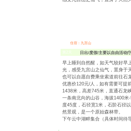
住宿：九宫山
第
2
天
日出/度假/主要以自由活动
早上睡到自然醒，如天气较好早
光，感受九宫山之仙气，置身于天
也可以自愿自费乘坐索道前往石龙
优惠价120元/人，如有需要可提
1438米，高差745米，直通石龙
一条南北向的山谷，海拔1400米
度45度，石径宽1米，石阶石径
然景观，是一个原始森林带。
下午云中湖畔集合（具体时间待