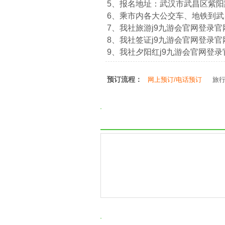
5、报名地址：武汉市武昌区紫阳路
6、乘市内各大公交车、地铁到
7、我社旅游j9九游会官网登录官网：htt
8、我社签证j9九游会官网登录官网：htt
9、我社夕阳红j9九游会官网登录官网：ht
预订流程：
网上预订/电话预订
旅