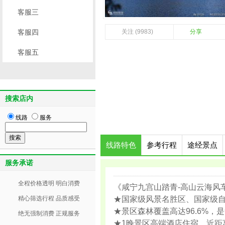
客服三
客服四
关注 (9983)
分享
客服五
搜索店内
线路
服务
线路特色
参考行程
途经景点
服务承诺
全程价格透明 明白消费
《咸宁九宫山踏青-高山云海风
精心筛选行程 品质感受
★国家级风景名胜区、国家级自
★景区森林覆盖高达96.6%
绝无强制消费 正规服务
★1晚景区高端酒店住宿，近距