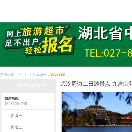
您的位置：
>
>
>
产品编号：
3002988
武汉周边二日游景点 九宫山登
咨询旅游顾问
旅游热线
18986064745
客服一
客服二