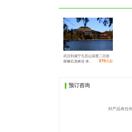
武汉到咸宁九宫山深度二日游
370
元起
探幽石龙峡谷 体...
预订咨询
对产品有任