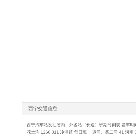
西宁交通信息
西宁汽车站发往省内、外各站（长途）班期时刻表 发车时间 站名
花土沟 1266 311 冷湖镇 每日班 一运司、柴二司 41 河南 3