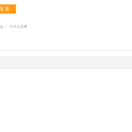
搜 索
山
日月山交通
>