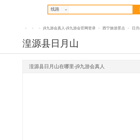
线路
j9九游会真人-j9九游会官网登录
西宁旅游景点
日月
>
>
>
>
>
湟源县日月山
湟源县日月山在哪里-j9九游会真人