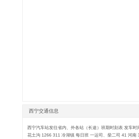
西宁交通信息
西宁汽车站发往省内、外各站（长途）班期时刻表 发车时间 站名
花土沟 1266 311 冷湖镇 每日班 一运司、柴二司 41 河南 3