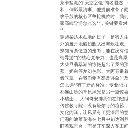
茶卡盐湖的"天空之镜"闻名遐迩
和，倒影最清晰。他提前准备了
饺子般的核心区争抢机位时，我们
家高端导游怎么选**，关键要看对
**。
穿越柴达木盆地的日子，是我人
外的雅丹地貌如舰队出海般壮观
熟知每条便道的走向，能在没有信
端导游**的核心竞争力，也是高
大柴旦翡翠湖的惊艳超出了我的
蓝、奶白等梦幻色彩。大阿哥带着无
氧气瓶，在我们稍有高反迹象时及
怎么选**有了新的标准：专业能
祁连山脉的草原风光是另一重惊喜
小瑞士"。大阿哥安排我们在祁连
传佛教寺院，没有塔尔寺的喧嚣
文化内涵，让风景有了更深层的
门源的油菜花海在七月中旬达到
盯着观景台，而是开车深入花田间