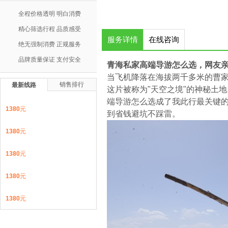
全程价格透明 明白消费
精心筛选行程 品质感受
服务详情
在线咨询
绝无强制消费 正规服务
品牌质量保证 支付安全
青海私家高端导游怎么选，网友
当飞机降落在海拔两千多米的曹
销售排行
最新线路
这片被称为"天空之境"的神秘土
端导游怎么选成了我此行最关键
1380
元
到省钱避坑不踩雷。
1380
元
1380
元
1380
元
1380
元