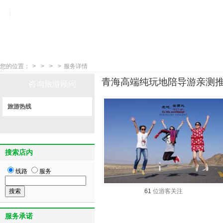
您的位置：
>
>
>
>
服务详情
青海高端纯玩地陪导游亲测推荐
咨询旅游顾问
旅游热线
搜索店内
线路
服务
61
位游客关注
服务承诺