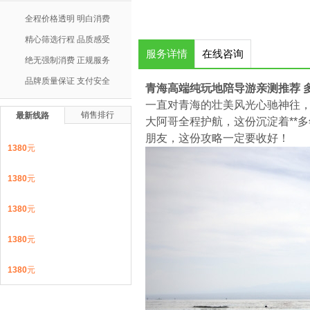
全程价格透明 明白消费
精心筛选行程 品质感受
服务详情
在线咨询
绝无强制消费 正规服务
品牌质量保证 支付安全
青海高端纯玩地陪导游亲测推荐 
一直对青海的壮美风光心驰神往
销售排行
最新线路
大阿哥全程护航，这份沉淀着**多
朋友，这份攻略一定要收好！
1380
元
1380
元
1380
元
1380
元
1380
元