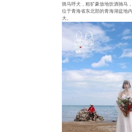
骑马呼犬，粗犷豪放地饮酒驰马，
位于青海省东北部的青海湖盆地内
大。