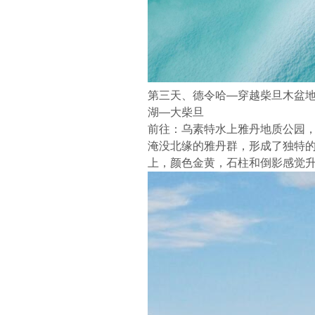
第三天、德令哈—穿越柴旦木盆地
湖—大柴旦
前往：乌素特水上雅丹地质公园
淹没北缘的雅丹群，形成了独特
上，颜色金黄，石柱和倒影感觉