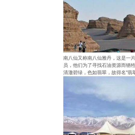
南八仙又称南八仙雅丹，这是一
员，他们为了寻找石油资源而牺
清澈碧绿，色如翡翠，故得名“翡翠