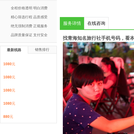
全程价格透明 明白消费
精心筛选行程 品质感受
服务详情
在线咨询
绝无强制消费 正规服务
品牌质量保证 支付安全
找青海知名旅行社手机号码，看
销售排行
最新线路
1080
元
1080
元
1080
元
1080
元
880
元