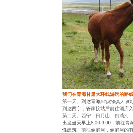
我们在青海甘肃大环线游玩的路
第一天、到达青海
j9九游会真人-j
到达西宁，管家接站后前往酒店
第二天、西宁—
日月山
—倒淌河—
出发当天早上8:00-9:00，
性建筑。前往倒淌河，倒淌河的