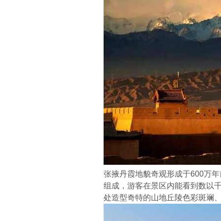
张掖丹霞地貌奇观形成于600万
组成，游客在景区内能看到数以
处造型奇特的山地丘陵色彩斑斓