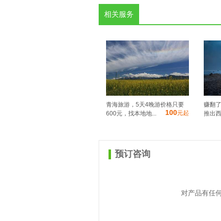
相关服务
青海旅游，5天4晚游价格只要
赚翻
100
元起
600元，找本地地...
推出西
预订咨询
对产品有任