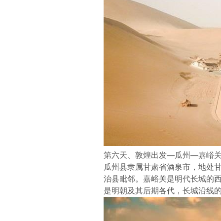
第六天、敦煌出发—瓜州—嘉峪
瓜州县隶属甘肃省酒泉市，地处
治县毗邻。嘉峪关是明代长城的
是明朝及其后期各代，长城沿线的