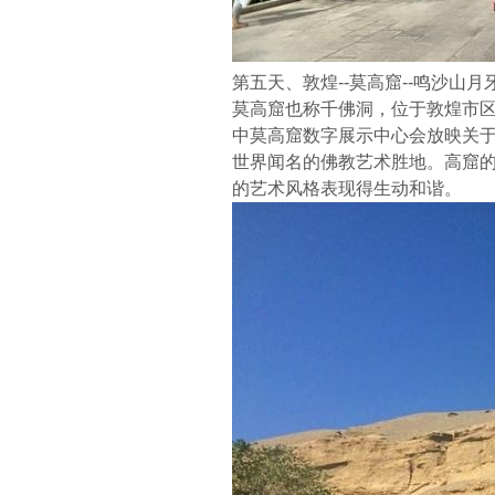
第五天、敦煌--莫高窟--鸣沙山月牙
莫高窟也称千佛洞，位于敦煌市
中莫高窟数字展示中心会放映关
世界闻名的佛教艺术胜地。高窟
的艺术风格表现得生动和谐。