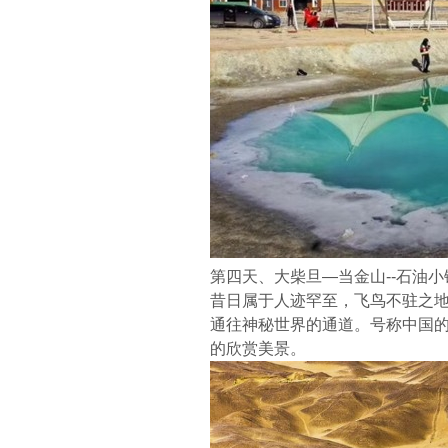
第四天、大柴旦—当金山--石油小镇-
昔日属于人迹罕至，飞鸟不驻之
通往神秘世界的通道。号称中国的6
的欣赏美景。